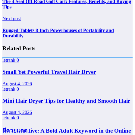
The 4-Seat Off-Road Golf Cart: Features, Benefits, and Buying
Tips
Next post
Rugged Tablets 8-Inch Powerhouses of Portability and
Durability
Related Posts
letrank
0
Small Yet Powerful Travel Hair Dryer
August 4, 2026
letrank
0
Mini Hair Dryer Tips for Healthy and Smooth Hair
August 4, 2026
letrank
0
หีควยแตด.live: A Bold Adult Keyword in the Online