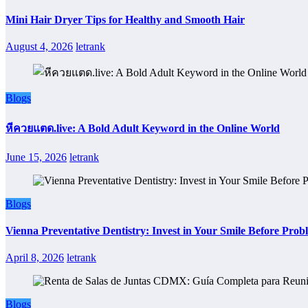
Mini Hair Dryer Tips for Healthy and Smooth Hair
August 4, 2026
letrank
Blogs
หีควยแตด.live: A Bold Adult Keyword in the Online World
June 15, 2026
letrank
Blogs
Vienna Preventative Dentistry: Invest in Your Smile Before Prob
April 8, 2026
letrank
Blogs