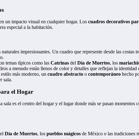
os
en un impacto visual en cualquier hogar. Los
cuadros decorativos par
ra especial a la habitación.
 naturales impresionantes. Un cuadro que represente desde las costas tro
o.
on temas típicos como las
Catrinas
del
Día de Muertos
, los
mariachi
dros a menudo están llenos de color y detalles que reflejan la identidad
un estilo más moderno, un
cuadro abstracto
o
contemporáneo
hecho por
r sala.
para el Hogar
a sala es el centro del hogar y el lugar donde más se pasan momentos c
 el
Día de Muertos
, los
pueblos mágicos
de México o las tradiciones r