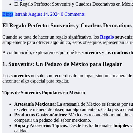
El Regalo Perfecto: Souvenirs y Cuadros Decorativos en Méxi
Blogs
letrank
August 14, 2024
0 Comments
El Regalo Perfecto: Souvenirs y Cuadros Decorativos
Cuando se trata de hacer un regalo significativo, los
Regalo
souvenir
simplemente para ofrecer algo único, estos obsequios representan la riq
A continuación, exploraremos por qué los
souvenirs
y los
cuadros de
1.
Souvenirs: Un Pedazo de México para Regalar
Los
souvenirs
no solo son recuerdos de un lugar, sino una manera de c
encontrar algo especial para regalar.
Tipos de Souvenirs Populares en México:
Artesanía Mexicana
: La artesanía de México es famosa por su
excelente manera de obsequiar algo auténtico. Cada pieza cuenta u
Productos Gastronómicos
: México es reconocido mundialmen
compartir un pedazo del sabor mexicano.
Ropa y Accesorios Típicos
: Desde los tradicionales
huipiles
calidad.