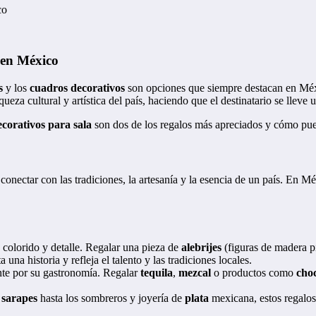
co
 en México
s
y los
cuadros decorativos
son opciones que siempre destacan en Méxic
ueza cultural y artística del país, haciendo que el destinatario se llev
corativos para sala
son dos de los regalos más apreciados y cómo pue
onectar con las tradiciones, la artesanía y la esencia de un país. En M
 colorido y detalle. Regalar una pieza de
alebrijes
(figuras de madera p
na historia y refleja el talento y las tradiciones locales.
te por su gastronomía. Regalar
tequila
,
mezcal
o productos como
choc
y
sarapes
hasta los sombreros y joyería de
plata
mexicana, estos regalos 