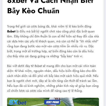
8xbet Và Cách Nhận Biết
Bẫy Kèo Chuẩn
Trong thế giới cá cược bóng đá, khái niệm tỷ lệ kèo biến động
8xbet
là điều mà bất kỳ người chơi nào cũng phải đặc biệt quan
tâm. Đây không chỉ đơn thuần là con số thể hiện sự thay đổi của nhà
cái dựa trên các yếu tố khách quan, mà còn có thể là “lời nhắc nhở”
rằng bạn đang bước vào một ván cược tiềm ẩn nhiều rủi ro. Đặc
biệt, trong một số trường hợp, sự biến động kèo còn là dấu hiệu
cho thấy nhà cái đang giăng ra những “bẫy kèo” tinh vi.
Bài viết dưới đây từ 8xbet
sẽ mang đến cho bạn một cái nhìn toàn
diện: từ khái niệm, nguyên nhân, dấu hiệu biến động kèo cho đến
cách nhận diện và đối phó với bẫy kèo một cách hiệu quả nhất. Nếu
bạn là người chơi mới, đây sẽ là nền tảng cần thiết để tránh sai lầm.
Nếu bạn đã có kinh nghiệm, những phân tích này sẽ giúp bạn củng
cố chiến lược cá cược của mình để nâng cao tỷ lệ thắng.