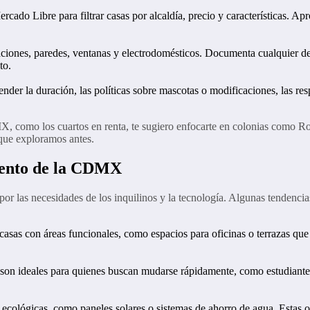
ado Libre para filtrar casas por alcaldía, precio y características. A
talaciones, paredes, ventanas y electrodomésticos. Documenta cualquier 
to.
nder la duración, las políticas sobre mascotas o modificaciones, las re
MX, como los cuartos en renta, te sugiero enfocarte en colonias como 
 que exploramos antes.
iento de la CDMX
or las necesidades de los inquilinos y la tecnología. Algunas tendencia
asas con áreas funcionales, como espacios para oficinas o terrazas qu
 son ideales para quienes buscan mudarse rápidamente, como estudiante
s ecológicas, como paneles solares o sistemas de ahorro de agua. Estas