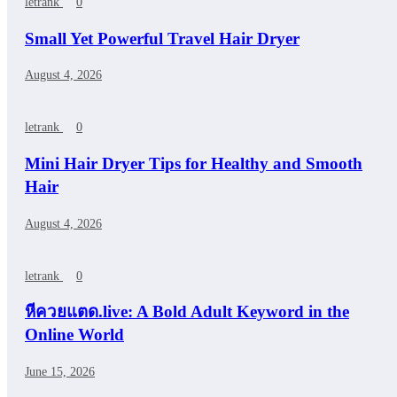
letrank
0
Small Yet Powerful Travel Hair Dryer
August 4, 2026
letrank
0
Mini Hair Dryer Tips for Healthy and Smooth
Hair
August 4, 2026
letrank
0
หีควยแตด.live: A Bold Adult Keyword in the
Online World
June 15, 2026