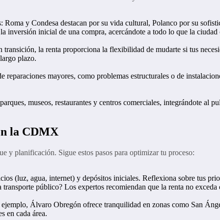
Roma y Condesa destacan por su vida cultural, Polanco por su sofisti
n la inversión inicial de una compra, acercándote a todo lo que la ciudad 
en transición, la renta proporciona la flexibilidad de mudarte si tus nec
largo plazo.
de reparaciones mayores, como problemas estructurales o de instalaciones
 parques, museos, restaurantes y centros comerciales, integrándote al p
 en la CDMX
e y planificación. Sigue estos pasos para optimizar tu proceso:
ios (luz, agua, internet) y depósitos iniciales. Reflexiona sobre tus pri
 a transporte público? Los expertos recomiendan que la renta no exceda 
or ejemplo, Álvaro Obregón ofrece tranquilidad en zonas como San Ánge
les en cada área.