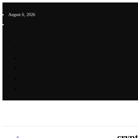
Skip
to
August 6, 2026
content
cryp
×