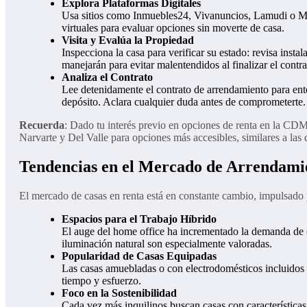
Explora Plataformas Digitales
Usa sitios como Inmuebles24, Vivanuncios, Lamudi o Merc
virtuales para evaluar opciones sin moverte de casa.
Visita y Evalúa la Propiedad
Inspecciona la casa para verificar su estado: revisa ins
manejarán para evitar malentendidos al finalizar el contra
Analiza el Contrato
Lee detenidamente el contrato de arrendamiento para ente
depósito. Aclara cualquier duda antes de comprometerte.
Recuerda
: Dado tu interés previo en opciones de renta en la CD
Narvarte y Del Valle para opciones más accesibles, similares a las
Tendencias en el Mercado de Arrendam
El mercado de casas en renta está en constante cambio, impulsado p
Espacios para el Trabajo Híbrido
El auge del home office ha incrementado la demanda de c
iluminación natural son especialmente valoradas.
Popularidad de Casas Equipadas
Las casas amuebladas o con electrodomésticos incluidos
tiempo y esfuerzo.
Foco en la Sostenibilidad
Cada vez más inquilinos buscan casas con característica