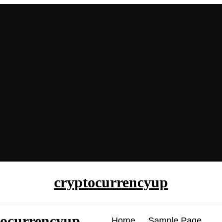
cryptocurrencyup
tocurrencyup
Home
Sample Page