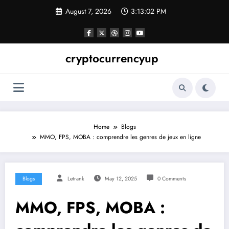
Skip
August 7, 2026
3:13:03 PM
to
content
cryptocurrencyup
Home
Blogs
MMO, FPS, MOBA : comprendre les genres de jeux en ligne
Blogs
Letrank
May 12, 2025
0 Comments
MMO, FPS, MOBA :